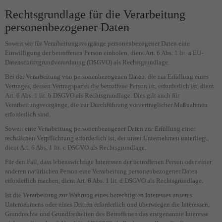
Rechtsgrundlage für die Verarbeitung
Datenschutzeinstellungen
Essenziell (1)
personenbezogener Daten
Essenzielle Cookies ermöglichen grundlegende Funktionen und sind für die
Soweit wir für Verarbeitungsvorgänge personenbezogener Daten eine
einwandfreie Funktion der Website erforderlich.
Einwilligung der betroffenen Person einholen, dient Art. 6 Abs. 1 lit. a EU-
Cookie-Informationen anzeigen
Datenschutzgrundverordnung (DSGVO) als Rechtsgrundlage.
Bei der Verarbeitung von personenbezogenen Daten, die zur Erfüllung eines
Datenschutzerklärung
Impressum
Vertrages, dessen Vertragspartei die betroffene Person ist, erforderlich ist, dient
Art. 6 Abs. 1 lit. b DSGVO als Rechtsgrundlage. Dies gilt auch für
Verarbeitungsvorgänge, die zur Durchführung vorvertraglicher Maßnahmen
erforderlich sind.
Soweit eine Verarbeitung personenbezogener Daten zur Erfüllung einer
rechtlichen Verpflichtung erforderlich ist, der unser Unternehmen unterliegt,
dient Art. 6 Abs. 1 lit. c DSGVO als Rechtsgrundlage.
Für den Fall, dass lebenswichtige Interessen der betroffenen Person oder einer
anderen natürlichen Person eine Verarbeitung personenbezogener Daten
erforderlich machen, dient Art. 6 Abs. 1 lit. d DSGVO als Rechtsgrundlage.
Ist die Verarbeitung zur Wahrung eines berechtigten Interesses unseres
Unternehmens oder eines Dritten erforderlich und überwiegen die Interessen,
Grundrechte und Grundfreiheiten des Betroffenen das erstgenannte Interesse