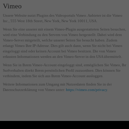
Vimeo
Unsere Website nutzt Plugins des Videoportals Vimeo. Anbieter ist die Vimeo
Inc., 555 West 18th Street, New York, New York 10011, USA.
Wenn Sie eine unserer mit einem Vimeo-Plugin ausgestatteten Seiten besuchen,
wird eine Verbindung zu den Servern von Vimeo hergestellt. Dabei wird dem
Vimeo-Server mitgeteilt, welche unserer Seiten Sie besucht haben. Zudem
erlangt Vimeo Ihre IP-Adresse. Dies gilt auch dann, wenn Sie nicht bei Vimeo
eingeloggt sind oder keinen Account bei Vimeo besitzen. Die von Vimeo
erfassten Informationen werden an den Vimeo-Server in den USA übermittelt.
Wenn Sie in Ihrem Vimeo-Account eingeloggt sind, ermöglichen Sie Vimeo, Ihr
Surfverhalten direkt Ihrem persönlichen Profil zuzuordnen. Dies können Sie
verhindern, indem Sie sich aus Ihrem Vimeo-Account ausloggen.
Weitere Informationen zum Umgang mit Nutzerdaten finden Sie in der
Datenschutzerklärung von Vimeo unter:
https://vimeo.com/privacy
.