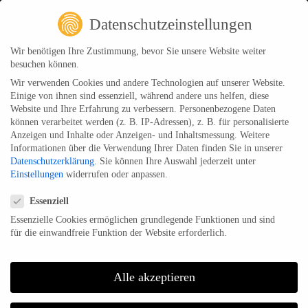
Datenschutzeinstellungen
Wir benötigen Ihre Zustimmung, bevor Sie unsere Website weiter
besuchen können.
Datenschutz
Wir verwenden Cookies und andere Technologien auf unserer Website.
Einige von ihnen sind essenziell, während andere uns helfen, diese
Home
Datenschutz
Website und Ihre Erfahrung zu verbessern.
Personenbezogene Daten
können verarbeitet werden (z. B. IP-Adressen), z. B. für personalisierte
Anzeigen und Inhalte oder Anzeigen- und Inhaltsmessung.
Weitere
Informationen über die Verwendung Ihrer Daten finden Sie in unserer
Datenschutzerklärung
.
Sie können Ihre Auswahl jederzeit unter
Einstellungen
widerrufen oder anpassen.
Datenschutzerklärung
Datenschutzeinstellungen
Essenziell
Essenzielle Cookies ermöglichen grundlegende Funktionen und sind
Name und Anschrift des
für die einwandfreie Funktion der Website erforderlich.
Verantwortlichen
Alle akzeptieren
Der Verantwortliche im Sinne der Datenschutz-Grundverordnung und anderer
nationaler Datenschutzgesetze der Mitgliedsstaaten sowie sonstiger