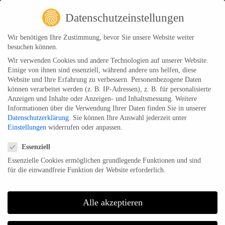
Datenschutzeinstellungen
Wir benötigen Ihre Zustimmung, bevor Sie unsere Website weiter
besuchen können.
Impressum
Wir verwenden Cookies und andere Technologien auf unserer Website.
Einige von ihnen sind essenziell, während andere uns helfen, diese
Home
Impressum
Website und Ihre Erfahrung zu verbessern.
Personenbezogene Daten
können verarbeitet werden (z. B. IP-Adressen), z. B. für personalisierte
Anzeigen und Inhalte oder Anzeigen- und Inhaltsmessung.
Weitere
Informationen über die Verwendung Ihrer Daten finden Sie in unserer
Herausgeber
Datenschutzerklärung
.
Sie können Ihre Auswahl jederzeit unter
Einstellungen
widerrufen oder anpassen.
Datenschutzeinstellungen
Cineteam Hannover GmbH
Essenziell
Limmerbrunnen 11
30453 Hannover
Essenzielle Cookies ermöglichen grundlegende Funktionen und sind
für die einwandfreie Funktion der Website erforderlich.
Telefon: 0511 921700
info@cineteam-hannover.de
Geschäftsführer
: Sven Junker
Alle akzeptieren
Amtsgericht Hannover: HRB 203691
Ust.-IdNr.: DE263271550