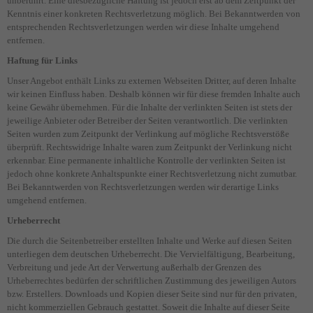
unberührt. Eine diesbezügliche Haftung ist jedoch erst ab dem Zeitpunkt der
Kenntnis einer konkreten Rechtsverletzung möglich. Bei Bekanntwerden von
Datenschutzeinstellungen
entsprechenden Rechtsverletzungen werden wir diese Inhalte umgehend
Essenziell (1)
entfernen.
Essenzielle Cookies ermöglichen grundlegende Funktionen und sind für die
Haftung für Links
einwandfreie Funktion der Website erforderlich.
Unser Angebot enthält Links zu externen Webseiten Dritter, auf deren Inhalte
Cookie-Informationen anzeigen
wir keinen Einfluss haben. Deshalb können wir für diese fremden Inhalte auch
keine Gewähr übernehmen. Für die Inhalte der verlinkten Seiten ist stets der
Datenschutzerklärung
Impressum
jeweilige Anbieter oder Betreiber der Seiten verantwortlich. Die verlinkten
Seiten wurden zum Zeitpunkt der Verlinkung auf mögliche Rechtsverstöße
überprüft. Rechtswidrige Inhalte waren zum Zeitpunkt der Verlinkung nicht
erkennbar. Eine permanente inhaltliche Kontrolle der verlinkten Seiten ist
jedoch ohne konkrete Anhaltspunkte einer Rechtsverletzung nicht zumutbar.
Bei Bekanntwerden von Rechtsverletzungen werden wir derartige Links
umgehend entfernen.
Urheberrecht
Die durch die Seitenbetreiber erstellten Inhalte und Werke auf diesen Seiten
unterliegen dem deutschen Urheberrecht. Die Vervielfältigung, Bearbeitung,
Verbreitung und jede Art der Verwertung außerhalb der Grenzen des
Urheberrechtes bedürfen der schriftlichen Zustimmung des jeweiligen Autors
bzw. Erstellers. Downloads und Kopien dieser Seite sind nur für den privaten,
nicht kommerziellen Gebrauch gestattet. Soweit die Inhalte auf dieser Seite